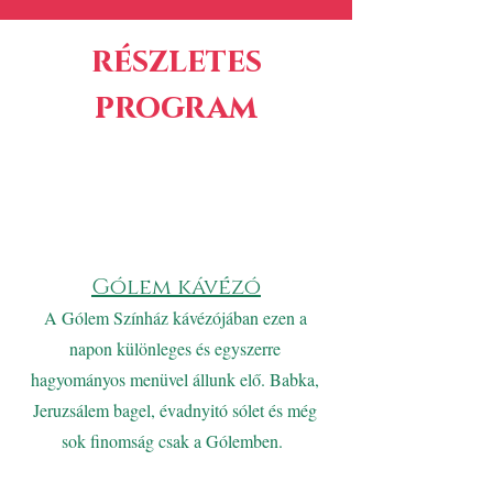
részletes
program
Gólem kávézó
A Gólem Színház kávézójában ezen a
napon különleges és egyszerre
hagyományos menüvel állunk elő. Babka,
Jeruzsálem bagel, évadnyitó sólet és még
sok finomság csak a Gólemben.