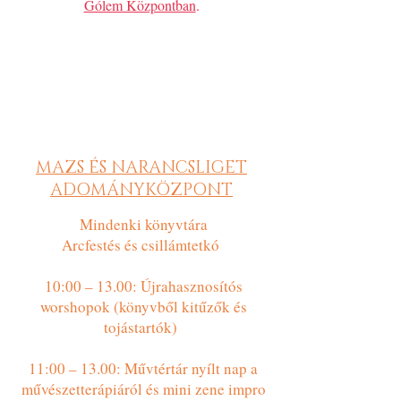
Gólem Központban
.
MAZS ÉS NARANCSLIGET
ADOMÁNYKÖZPONT
Mindenki könyvtára
Arcfestés és csillámtetkó
10:00 – 13.00: Újrahasznosítós
worshopok (könyvből kitűzők és
tojástartók)
11:00 – 13.00: Művtértár nyílt nap a
művészetterápiáról és mini zene impro