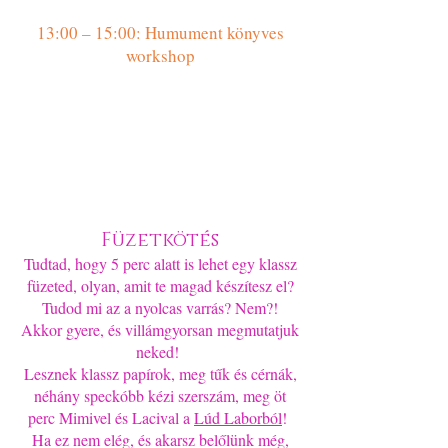
13:00 – 15:00: Humument könyves
workshop
Füzetkötés
Tudtad, hogy 5 perc alatt is lehet egy klassz
füzeted, olyan, amit te magad készítesz el?
Tudod mi az a nyolcas varrás? Nem?!
Akkor gyere, és villámgyorsan megmutatjuk
neked!
Lesznek klassz papírok, meg tűk és cérnák,
néhány speckóbb kézi szerszám, meg öt
perc Mimivel és Lacival a
Lúd Laborból
!
Ha ez nem elég, és akarsz belőlünk még,