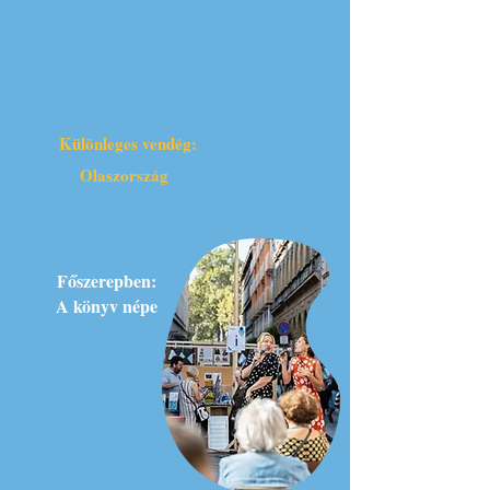
Különleges vendég:
Olaszország
Főszerepben:
A könyv
népe