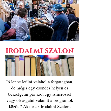
irodalmi szalon
Jó lenne leülni valahol a forgatagban,
de mégis egy csöndes helyen és
beszélgetni pár szót egy ismerőssel
vagy olvasgatni valamit a programok
között? Akkor az Irodalmi Szalont