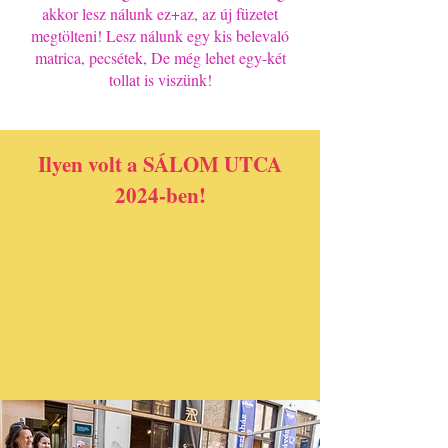
akkor lesz nálunk ez+az, az új füzetet
megtölteni! Lesz nálunk egy kis belevaló
matrica, pecsétek, De még lehet egy-két
tollat is viszünk!
Ilyen volt a SÁLOM UTCA
2024-ben!