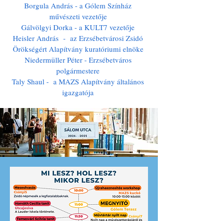
Borgula András - a Gólem Színház
művészeti vezetője
Gálvölgyi Dorka - a KULT7 vezetője
Heisler András - az Erzsébetvárosi Zsidó
Örökségért Alapítvány kuratóriumi elnöke
Niedermüller Péter - Erzsébetváros
polgármestere
Taly Shaul - a MAZS Alapítvány általános
igazgatója