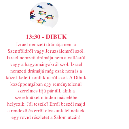
13:30
​​ - DIBUK
Izrael nemzeti drámája nem a
Szentföldről vagy Jeruzsálemről szól.
Izrael nemzeti drámája nem a vallásról
vagy a hagyományokról szól. Izrael
nemzeti drámájá még csak nem is a
közel-keleti konfliktusról szól. A Dibuk
középpontjában egy reménytelenül
szerelmes ifjú pár áll, akik a
szerelmüket minden más elébe
helyezik. Jól teszik? Erről beszél majd
a rendező és erről olvasunk fel nektek
egy rövid részletet a Sálom utcán!