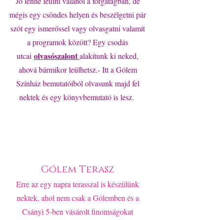
Jó lenne leülni valahol a forgatagban, de
mégis egy csöndes helyen és beszélgetni pár
szót egy ismerőssel vagy olvasgatni valamit
a programok között? Egy csodás
olvasószalont
utcai
alakítunk ki neked,
ahová bármikor leülhetsz.- Itt a Gólem
Színház bemutatóiból olvasunk majd fel
nektek és egy könyvbemutató is lesz.
Gólem Terasz
Erre az egy napra terasszal is készülünk
nektek, ahol nem csak a Gólemben és a
Csányi 5-ben vásárolt finomságokat