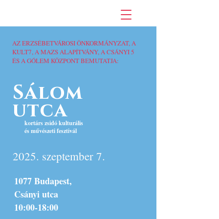
AZ ERZSÉBETVÁROSI ÖNKORMÁNYZAT, A
KULT7, A MAZS ALAPÍTVÁNY, A CSÁNYI 5
ÉS A GÓLEM KÖZPONT BEMUTATJA:
Sálom
utca
kortárs zsidó kulturális
és művészeti fesztivál
2025. szeptember 7.
1077 Budapest,
Csányi utca
10:00-18:00