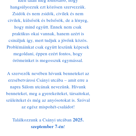
Idén talán még fontosabb, hogy
hangsúlyozzuk ezt közösen szervezzük.
Zsidók és nem zsidók, civilek és nem
civilek, külsősök és belsősök, de a lényeg,
hogy mind együtt. Ennek nem csak
praktikus okai vannak, hanem azért is
csináljuk így, mert tudjuk a jövőnk közös.
Problémáinkat csak együtt leszünk képesek
megoldani, éppen ezért fontos, hogy
örömeinket is megosszuk egymással.
A szervezők nevében hívunk benneteket az
erzsébetvárosi Csányi utcába – amit erre a
napra Sálom utcának nevezünk. Hívunk
benneteket, meg a gyerekeiteket, társaitokat,
szüleiteket és még az anyósotokat is. Szóval
az egész mispohét-családot!
2025.
Találkozzunk a Csányi utcában
szeptember 7-én
!