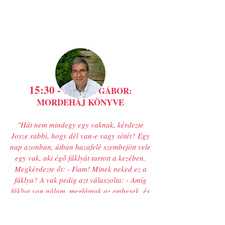
15:30 -
SCHEIN GÁBOR:
MORDEHÁJ KÖNYVE
"Hát nem mindegy egy vaknak, kérdezte
Josze rabbi, hogy dél van-e vagy sötét? Egy
nap azonban, útban hazafelé szembejött vele
egy vak, aki égő fáklyát tartott a kezében.
Megkérdezte őt: - Fiam! Minek neked ez a
fáklya? A vak pedig azt válaszolta: - Amíg
fáklya van nálam, meglátnak az emberek, és
figyelmeztetnek, ha gödör vagy tövisbokor
kerül az utamba."