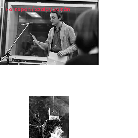
Fortepan / Szalay Zoltán