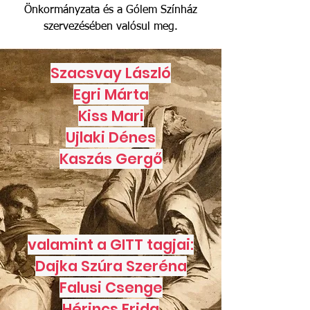
Önkormányzata és a Gólem Színház
szervezésében valósul meg.
Szacsvay László
Egri Márta
Kiss Mari
Ujlaki Dénes
Kaszás Gergő
valamint a GITT tagjai:
Dajka Szúra Szeréna
Falusi Csenge
Hérincs Frida