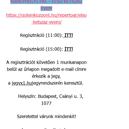
KIRÁLYHEGYI PÁL - ELSŐ KÉTSZÁZ
ÉVEM
https://golemkozpont.hu/repertoar/elso
-ketszaz-evem/
Regisztráció (11:00):
ITT!
Regisztráció (15:00):
ITT!
A regisztrációt követően 1 munkanapon
belül az űrlapon megadott e-mail címre
érkezik a jegy,
a
jegyx1.hu
jegyrendszerén keresztül.
Helyszín: Budapest, Csányi u. 3,
1077
Szeretettel várunk mindenkit!