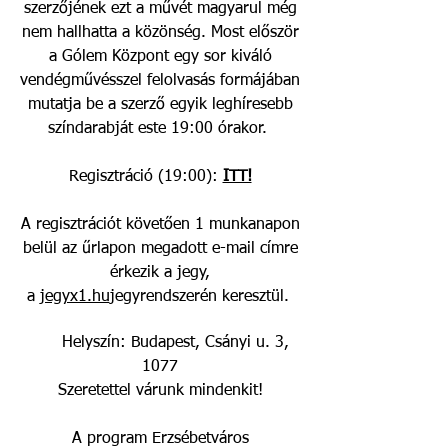
szerzőjének ezt a művét magyarul még
nem hallhatta a közönség. Most először
a Gólem Központ egy sor kiváló
vendégművésszel felolvasás formájában
mutatja be a szerző egyik leghíresebb
színdarabját este 19:00 órakor.
Regisztráció (19:00):
ITT!
A regisztrációt követően 1 munkanapon
belül az űrlapon megadott e-mail címre
érkezik a jegy,
a
jegyx1.hu
jegyrendszerén keresztül.
Helyszín: Budapest, Csányi u. 3,
1077
Szeretettel várunk mindenkit!
A program Erzsébetváros