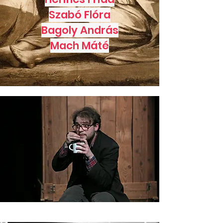
Szabó Flóra
Bagoly András
Mach Máté