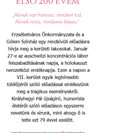
ELSŐ 200 ÉVEM
„Akinek van humora, mindent tud.
Akinek nincs, mindenre képes.”
Erzsébetváros Önkormányzata és a
Gólem Színház egy rendkívüli előadásra
hívja meg a kerületi lakosokat. Január
27-e az auschwitzi koncentrációs tábor
felszabadításának napja, a holokauszt
nemzetközi emléknapja. Ezen a napon a
VII. kerület egyik leghíresebb
túlélőjéről szóló előadással emlékezünk
meg a tragikus eseményekről.
Királyhegyi Pál újságíró, humorista
életéről szóló előadáson egyszerre
nevetünk és sírunk, mint ahogy ő is
tette ezt 79 évvel ezelőtt.