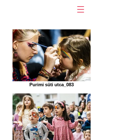
Purimi süti utca_083