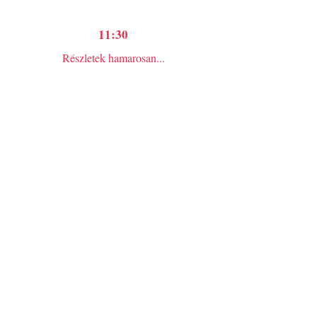
11:30
Részletek hamarosan...
14:00
Verseny-győztesek hangversenye