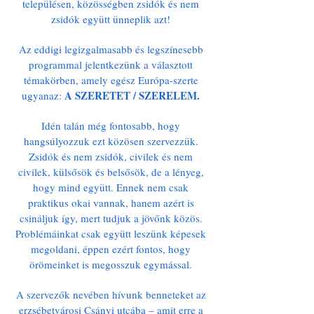
településen, közösségben zsidók és nem
zsidók együtt ünneplik azt!
Az eddigi legizgalmasabb és legszínesebb
programmal jelentkezünk a választott
témakörben, amely egész Európa-szerte
A SZERETET / SZERELEM.
ugyanaz:
Idén talán még fontosabb, hogy
hangsúlyozzuk ezt közösen szervezzük.
Zsidók és nem zsidók, civilek és nem
civilek, külsősök és belsősök, de a lényeg,
hogy mind együtt. Ennek nem csak
praktikus okai vannak, hanem azért is
csináljuk így, mert tudjuk a jövőnk közös.
Problémáinkat csak együtt leszünk képesek
megoldani, éppen ezért fontos, hogy
örömeinket is megosszuk egymással.
A szervezők nevében hívunk benneteket az
erzsébetvárosi Csányi utcába – amit erre a