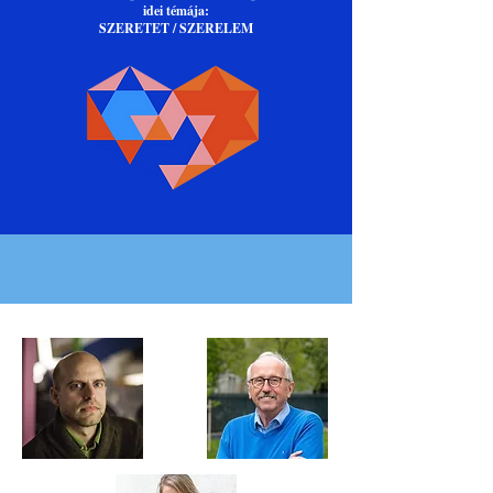
idei témája:
SZERETET / SZERELEM