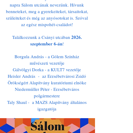
napra Sálom utcának nevezünk. Hívunk
benneteket, meg a gyerekeiteket, társaitokat,
szüleiteket és még az anyósotokat is. Szóval
az egész mispohét-családot!
2026.
Találkozzunk a Csányi utcában
szeptember 6-án
!
Borgula András - a Gólem Színház
művészeti vezetője
Gálvölgyi Dorka - a KULT7 vezetője
Heisler András - az Erzsébetvárosi Zsidó
Örökségért Alapítvány kuratóriumi elnöke
Niedermüller Péter - Erzsébetváros
polgármestere
Taly Shaul - a MAZS Alapítvány általános
igazgatója