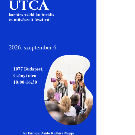
utca
kortárs zsidó kulturális
és művészeti fesztivál
2026. szeptember 6.
1077 Budapest,
Csányi utca
10:00-16:30
Az Európai Zsidó Kultúra Napja