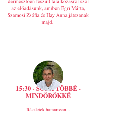
dermesztően feszült találkozásról szól
az előadásunk, amiben Egri Márta,
Szamosi Zsófia és Hay Anna játszanak
majd.
15:30 - SOHA TÖBBÉ -
MINDÖRÖKKÉ
Részletek hamarosan...